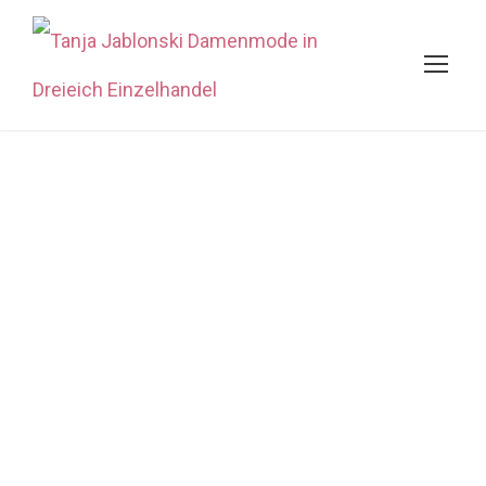
Aus Boutique
Rebhan wird
Tanja Jablonski
TANJA
AKTUELLES
,
NEWS
0