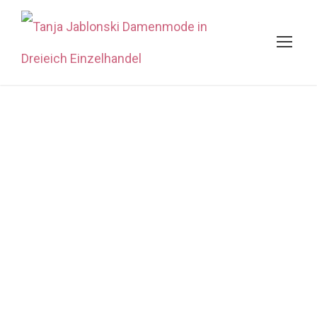
Dreieich blüht
auf und wir
sind dabei
TANJA
AKTUELLES
,
NEWS
0